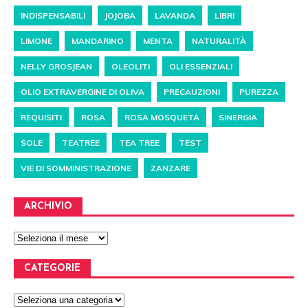
INDISPENSABILI
JOJOBA
LAVANDA
LIBRI
LIMONE
MANDARINO
MENTA
NATURALITÀ
NELLY GROSJEAN
OLEOLITI
OLI ESSENZIALI
OLIO EXTRAVERGINE DI OLIVA
PRECAUZIONI
PUREZZA
REQUISITI
ROSA
ROSA MOSQUETA
SINERGIA
SOLE
TEATREE
TEA TREE
TEST
VIE DI SOMMINISTRAZIONE
ZANZARE
ARCHIVIO
CATEGORIE