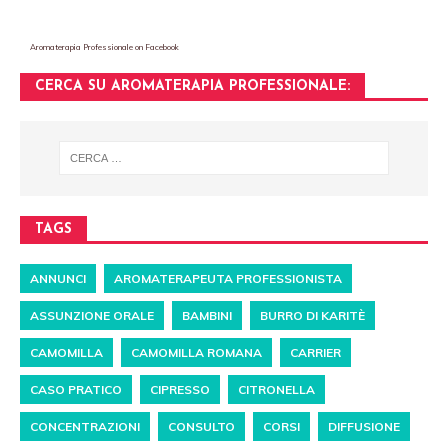
Aromaterapia Professionale
on Facebook
CERCA SU AROMATERAPIA PROFESSIONALE:
TAGS
ANNUNCI
AROMATERAPEUTA PROFESSIONISTA
ASSUNZIONE ORALE
BAMBINI
BURRO DI KARITÈ
CAMOMILLA
CAMOMILLA ROMANA
CARRIER
CASO PRATICO
CIPRESSO
CITRONELLA
CONCENTRAZIONI
CONSULTO
CORSI
DIFFUSIONE