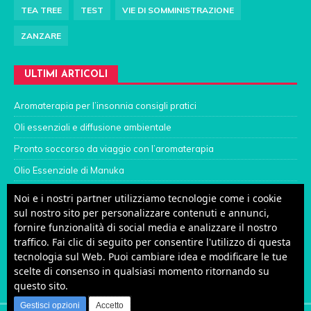
TEA TREE
TEST
VIE DI SOMMINISTRAZIONE
ZANZARE
ULTIMI ARTICOLI
Aromaterapia per l’insonnia consigli pratici
Oli essenziali e diffusione ambientale
Pronto soccorso da viaggio con l’aromaterapia
Olio Essenziale di Manuka
Mal di schiena? Ci vogliono i cerotti medicati
Noi e i nostri partner utilizziamo tecnologie come i cookie
sul nostro sito per personalizzare contenuti e annunci,
Gengive infiammate che sanguinano
fornire funzionalità di social media e analizzare il nostro
Varicella, aromaterapia per alleviare prurito e gonfiore
traffico. Fai clic di seguito per consentire l'utilizzo di questa
tecnologia sul Web. Puoi cambiare idea e modificare le tue
Otite dei bambini e aromaterapia
scelte di consenso in qualsiasi momento ritornando su
Aromaterapia Professionale su Facebook
questo sito.
Gestisci opzioni
Accetto