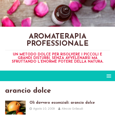
AROMATERAPIA
PROFESSIONALE
UN METODO DOLCE PER RISOLVERE I PICCOLI E
GRANDI DISTURBI, SENZA AVVELENARSI MA
SFRUTTANDO L’ENORME POTERE DELLA NATURA.
arancio dolce
Oli davvero essenziali: arancio dolce
Agosto 10, 2009
Alessia Gribaudi