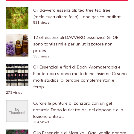
Oli davvero essenziali: tea tree
tea tree
[melaleuca alternifolia] - analgesico, antibat...
521 views
12 oli essenziali DAVVERO essenziali
Gli OE
sono tantissimi e per un utilizzatore non
profes...
355 views
Oli Essenziali e fiori di Bach, Aromaterapia e
Floriterapia stanno molto bene insieme
Ci sono
molti studiosi di terapie complementari e
terap...
273 views
Curare le punture di zanzara con un gel
naturale
Dopo la ricetta del gel doposole e la
lozione antiza...
164 views
Olio Essenziale di Manuka
Oggi voglio parlare