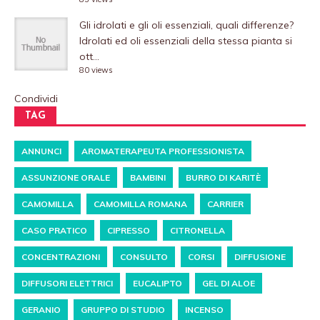
Gli idrolati e gli oli essenziali, quali differenze?
Idrolati ed oli essenziali della stessa pianta si
ott...
80 views
Condividi
TAG
ANNUNCI
AROMATERAPEUTA PROFESSIONISTA
ASSUNZIONE ORALE
BAMBINI
BURRO DI KARITÈ
CAMOMILLA
CAMOMILLA ROMANA
CARRIER
CASO PRATICO
CIPRESSO
CITRONELLA
CONCENTRAZIONI
CONSULTO
CORSI
DIFFUSIONE
DIFFUSORI ELETTRICI
EUCALIPTO
GEL DI ALOE
GERANIO
GRUPPO DI STUDIO
INCENSO