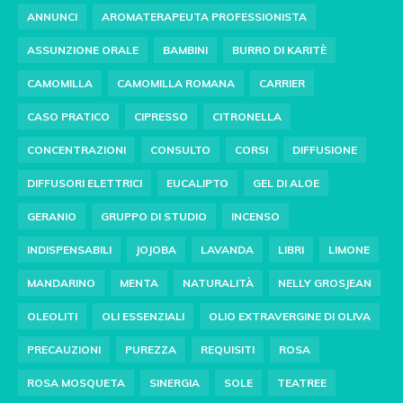
ANNUNCI
AROMATERAPEUTA PROFESSIONISTA
ASSUNZIONE ORALE
BAMBINI
BURRO DI KARITÈ
CAMOMILLA
CAMOMILLA ROMANA
CARRIER
CASO PRATICO
CIPRESSO
CITRONELLA
CONCENTRAZIONI
CONSULTO
CORSI
DIFFUSIONE
DIFFUSORI ELETTRICI
EUCALIPTO
GEL DI ALOE
GERANIO
GRUPPO DI STUDIO
INCENSO
INDISPENSABILI
JOJOBA
LAVANDA
LIBRI
LIMONE
MANDARINO
MENTA
NATURALITÀ
NELLY GROSJEAN
OLEOLITI
OLI ESSENZIALI
OLIO EXTRAVERGINE DI OLIVA
PRECAUZIONI
PUREZZA
REQUISITI
ROSA
ROSA MOSQUETA
SINERGIA
SOLE
TEATREE