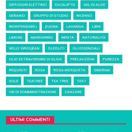
DIFFUSORI ELETTRICI
EUCALIPTO
GEL DI ALOE
GERANIO
GRUPPO DI STUDIO
INCENSO
INDISPENSABILI
JOJOBA
LAVANDA
LIBRI
LIMONE
MANDARINO
MENTA
NATURALITÀ
NELLY GROSJEAN
OLEOLITI
OLI ESSENZIALI
OLIO EXTRAVERGINE DI OLIVA
PRECAUZIONI
PUREZZA
REQUISITI
ROSA
ROSA MOSQUETA
SINERGIA
SOLE
TEATREE
TEA TREE
TEST
VIE DI SOMMINISTRAZIONE
ZANZARE
ULTIMI COMMENTI