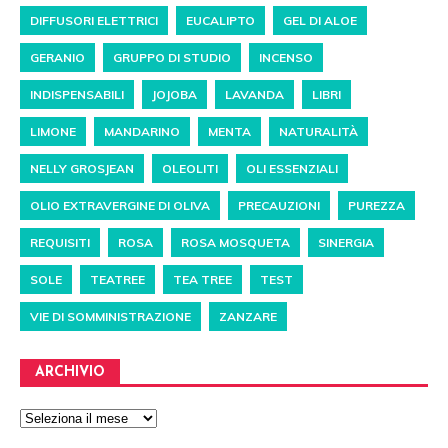
DIFFUSORI ELETTRICI
EUCALIPTO
GEL DI ALOE
GERANIO
GRUPPO DI STUDIO
INCENSO
INDISPENSABILI
JOJOBA
LAVANDA
LIBRI
LIMONE
MANDARINO
MENTA
NATURALITÀ
NELLY GROSJEAN
OLEOLITI
OLI ESSENZIALI
OLIO EXTRAVERGINE DI OLIVA
PRECAUZIONI
PUREZZA
REQUISITI
ROSA
ROSA MOSQUETA
SINERGIA
SOLE
TEATREE
TEA TREE
TEST
VIE DI SOMMINISTRAZIONE
ZANZARE
ARCHIVIO