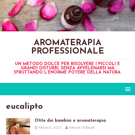
AROMATERAPIA
PROFESSIONALE
UN METODO DOLCE PER RISOLVERE I PICCOLI E
GRANDI DISTURBI, SENZA AVVELENARSI MA
SFRUTTANDO L’ENORME POTERE DELLA NATURA.
eucalipto
Otite dei bambini e aromaterapia
Marzo 9, 2010
Alessia Gribaudi