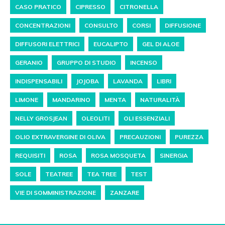
CASO PRATICO
CIPRESSO
CITRONELLA
CONCENTRAZIONI
CONSULTO
CORSI
DIFFUSIONE
DIFFUSORI ELETTRICI
EUCALIPTO
GEL DI ALOE
GERANIO
GRUPPO DI STUDIO
INCENSO
INDISPENSABILI
JOJOBA
LAVANDA
LIBRI
LIMONE
MANDARINO
MENTA
NATURALITÀ
NELLY GROSJEAN
OLEOLITI
OLI ESSENZIALI
OLIO EXTRAVERGINE DI OLIVA
PRECAUZIONI
PUREZZA
REQUISITI
ROSA
ROSA MOSQUETA
SINERGIA
SOLE
TEATREE
TEA TREE
TEST
VIE DI SOMMINISTRAZIONE
ZANZARE