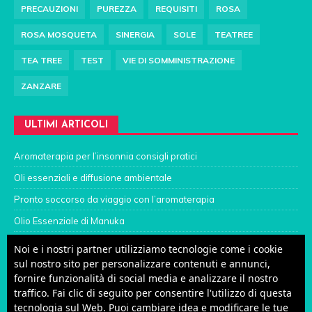
PRECAUZIONI
PUREZZA
REQUISITI
ROSA
ROSA MOSQUETA
SINERGIA
SOLE
TEATREE
TEA TREE
TEST
VIE DI SOMMINISTRAZIONE
ZANZARE
ULTIMI ARTICOLI
Aromaterapia per l’insonnia consigli pratici
Oli essenziali e diffusione ambientale
Pronto soccorso da viaggio con l’aromaterapia
Olio Essenziale di Manuka
Mal di schiena? Ci vogliono i cerotti medicati
Noi e i nostri partner utilizziamo tecnologie come i cookie
sul nostro sito per personalizzare contenuti e annunci,
Gengive infiammate che sanguinano
fornire funzionalità di social media e analizzare il nostro
Varicella, aromaterapia per alleviare prurito e gonfiore
traffico. Fai clic di seguito per consentire l'utilizzo di questa
tecnologia sul Web. Puoi cambiare idea e modificare le tue
Otite dei bambini e aromaterapia