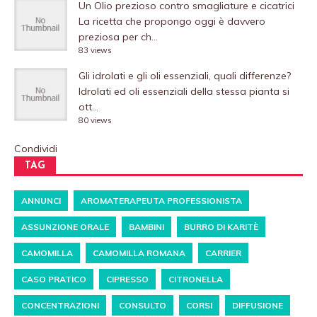
Un Olio prezioso contro smagliature e cicatrici
La ricetta che propongo oggi è davvero
preziosa per ch...
83 views
Gli idrolati e gli oli essenziali, quali differenze?
Idrolati ed oli essenziali della stessa pianta si
ott...
80 views
Condividi
TAG
ANNUNCI
AROMATERAPEUTA PROFESSIONISTA
ASSUNZIONE ORALE
BAMBINI
BURRO DI KARITÈ
CAMOMILLA
CAMOMILLA ROMANA
CARRIER
CASO PRATICO
CIPRESSO
CITRONELLA
CONCENTRAZIONI
CONSULTO
CORSI
DIFFUSIONE