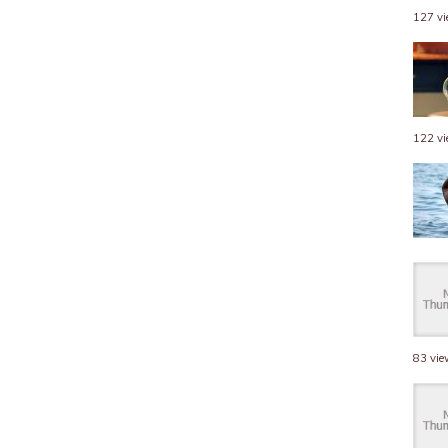
127 v
122 v
83 vi