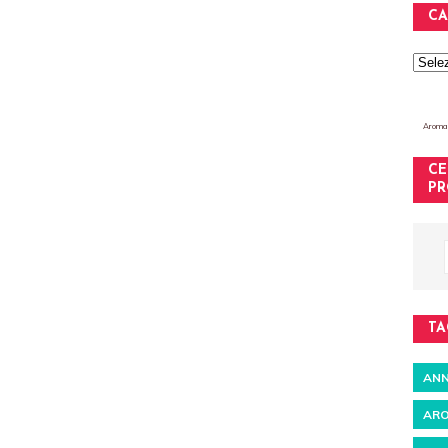
CA
Aromat
CE
PR
TA
ANN
ARO