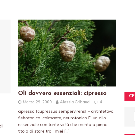
Oli davvero essenziali: cipresso
CE
Marzo 29, 2009
Alessia Gribaudi
4
cipresso [cupressus sempervirens] – antinfettivo,
flebotonico, calmante, neurotonico E’ un olio
essenziale con tante virtù che merita a pieno
li
titolo di stare tra i miei
[…]