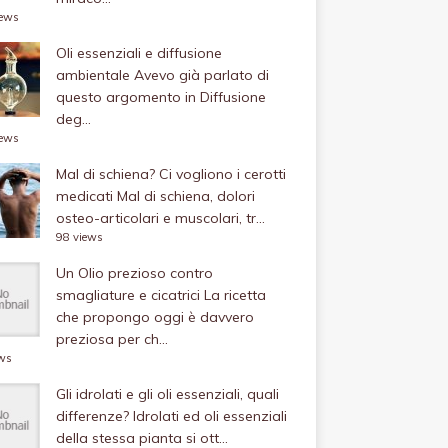
iews
Oli essenziali e diffusione
ambientale
Avevo già parlato di
questo argomento in Diffusione
deg...
iews
Mal di schiena? Ci vogliono i cerotti
medicati
Mal di schiena, dolori
osteo-articolari e muscolari, tr...
98 views
Un Olio prezioso contro
smagliature e cicatrici
La ricetta
che propongo oggi è davvero
preziosa per ch...
ews
Gli idrolati e gli oli essenziali, quali
differenze?
Idrolati ed oli essenziali
della stessa pianta si ott...