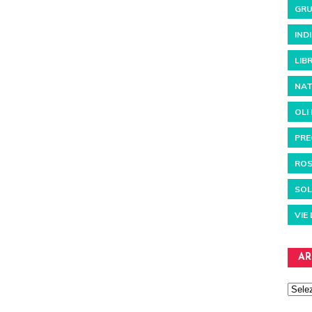
GRU
IND
LIBR
NAT
OLI
PRE
RO
SOL
VIE
AR