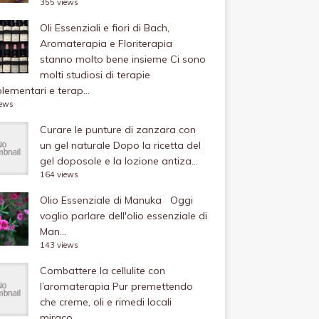
355 views
Oli Essenziali e fiori di Bach,
Aromaterapia e Floriterapia
stanno molto bene insieme
Ci sono
molti studiosi di terapie
ementari e terap...
iews
Curare le punture di zanzara con
un gel naturale
Dopo la ricetta del
gel doposole e la lozione antiza...
164 views
Olio Essenziale di Manuka
Oggi
voglio parlare dell'olio essenziale di
Man...
143 views
Combattere la cellulite con
l’aromaterapia
Pur premettendo
che creme, oli e rimedi locali
miraco...