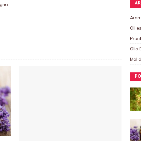
AR
ogna
Aroma
Oli e
Pront
Olio 
Mal d
PO