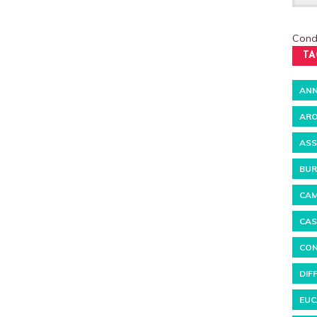
Condi
TA
ANN
ARO
ASS
BUR
CAM
CAS
CON
DIF
EUC