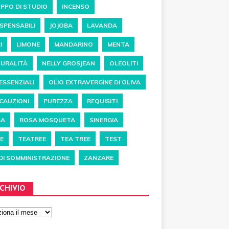
PPO DI STUDIO
INCENSO
ISPENSABILI
JOJOBA
LAVANDA
I
LIMONE
MANDARINO
MENTA
URALITÀ
NELLY GROSJEAN
OLEOLITI
 ESSENZIALI
OLIO EXTRAVERGINE DI OLIVA
CAUZIONI
PUREZZA
REQUISITI
SA
ROSA MOSQUETA
SINERGIA
E
TEATREE
TEA TREE
TEST
 DI SOMMINISTRAZIONE
ZANZARE
CHIVIO