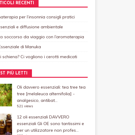
TICOLI RECENTI
terapia per l’insonnia consigli pratici
ssenziali e diffusione ambientale
o soccorso da viaggio con l’aromaterapia
Essenziale di Manuka
i schiena? Ci vogliono i cerotti medicati
ST PIÙ LETTI
Oli davvero essenziali: tea tree
tea
tree [melaleuca alternifolia] -
analgesico, antibat...
521 views
12 oli essenziali DAVVERO
essenziali
Gli OE sono tantissimi e
per un utilizzatore non profes...