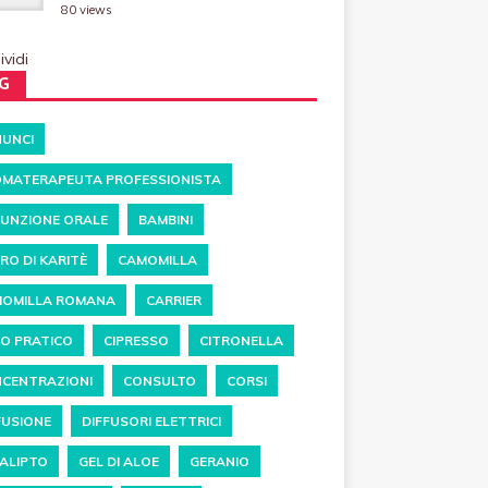
80 views
vidi
G
UNCI
MATERAPEUTA PROFESSIONISTA
UNZIONE ORALE
BAMBINI
RO DI KARITÈ
CAMOMILLA
OMILLA ROMANA
CARRIER
O PRATICO
CIPRESSO
CITRONELLA
CENTRAZIONI
CONSULTO
CORSI
FUSIONE
DIFFUSORI ELETTRICI
ALIPTO
GEL DI ALOE
GERANIO