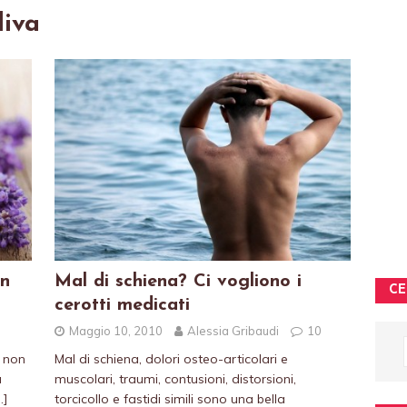
liva
on
Mal di schiena? Ci vogliono i
CE
cerotti medicati
Maggio 10, 2010
Alessia Gribaudi
10
 non
Mal di schiena, dolori osteo-articolari e
a
muscolari, traumi, contusioni, distorsioni,
…]
torcicollo e fastidi simili sono una bella