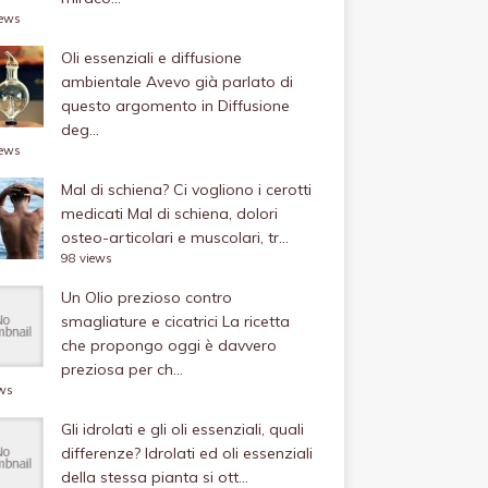
iews
Oli essenziali e diffusione
ambientale
Avevo già parlato di
questo argomento in Diffusione
deg...
iews
Mal di schiena? Ci vogliono i cerotti
medicati
Mal di schiena, dolori
osteo-articolari e muscolari, tr...
98 views
Un Olio prezioso contro
smagliature e cicatrici
La ricetta
che propongo oggi è davvero
preziosa per ch...
ews
Gli idrolati e gli oli essenziali, quali
differenze?
Idrolati ed oli essenziali
della stessa pianta si ott...