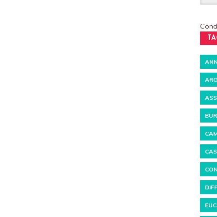
Condi
TA
ANN
ARO
ASS
BUR
CAM
CAS
CON
DIF
EUC