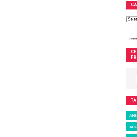
CA
Aromat
CE
PR
TA
ANN
ARO