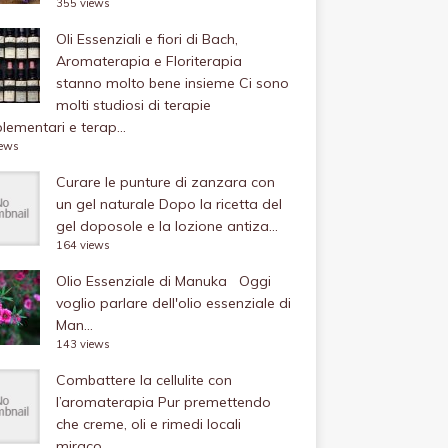
355 views
Oli Essenziali e fiori di Bach,
Aromaterapia e Floriterapia
stanno molto bene insieme
Ci sono
molti studiosi di terapie
ementari e terap...
iews
Curare le punture di zanzara con
un gel naturale
Dopo la ricetta del
gel doposole e la lozione antiza...
164 views
Olio Essenziale di Manuka
Oggi
voglio parlare dell'olio essenziale di
Man...
143 views
Combattere la cellulite con
l’aromaterapia
Pur premettendo
che creme, oli e rimedi locali
miraco...