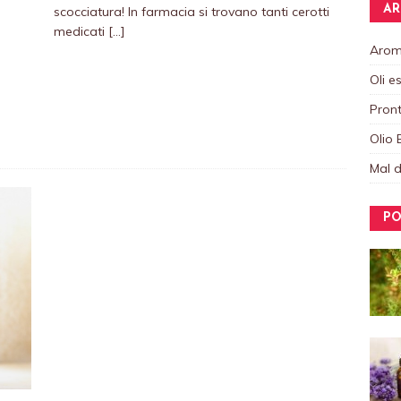
AR
scocciatura! In farmacia si trovano tanti cerotti
medicati
[…]
Aroma
Oli e
Pront
Olio 
Mal d
PO