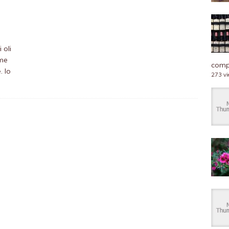
 oli
ome
compl
. Io
273 v