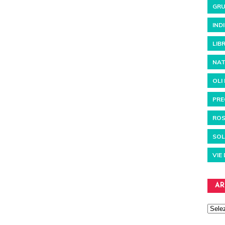
GRU
IND
LIBR
NAT
OLI
PRE
RO
SOL
VIE
AR