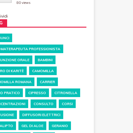
80 views
vidi
G
UNCI
MATERAPEUTA PROFESSIONISTA
UNZIONE ORALE
BAMBINI
RO DI KARITÈ
CAMOMILLA
OMILLA ROMANA
CARRIER
O PRATICO
CIPRESSO
CITRONELLA
CENTRAZIONI
CONSULTO
CORSI
FUSIONE
DIFFUSORI ELETTRICI
ALIPTO
GEL DI ALOE
GERANIO