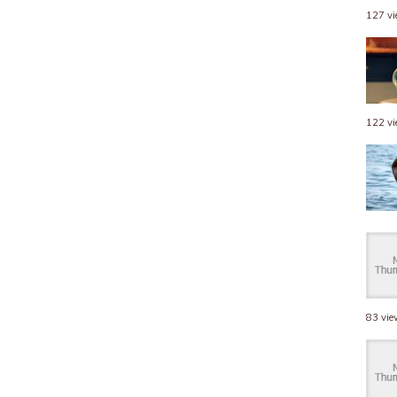
127 v
122 v
83 vi