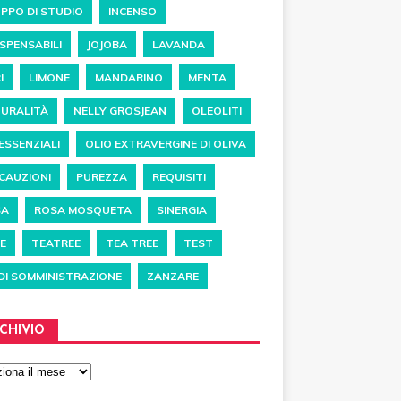
PPO DI STUDIO
INCENSO
ISPENSABILI
JOJOBA
LAVANDA
I
LIMONE
MANDARINO
MENTA
URALITÀ
NELLY GROSJEAN
OLEOLITI
 ESSENZIALI
OLIO EXTRAVERGINE DI OLIVA
CAUZIONI
PUREZZA
REQUISITI
SA
ROSA MOSQUETA
SINERGIA
E
TEATREE
TEA TREE
TEST
 DI SOMMINISTRAZIONE
ZANZARE
CHIVIO