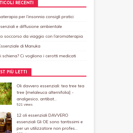
TICOLI RECENTI
terapia per l’insonnia consigli pratici
ssenziali e diffusione ambientale
o soccorso da viaggio con l’aromaterapia
Essenziale di Manuka
i schiena? Ci vogliono i cerotti medicati
ST PIÙ LETTI
Oli davvero essenziali: tea tree
tea
tree [melaleuca alternifolia] -
analgesico, antibat...
521 views
12 oli essenziali DAVVERO
essenziali
Gli OE sono tantissimi e
per un utilizzatore non profes...