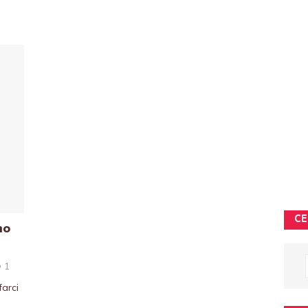
CE
mo
1
farci