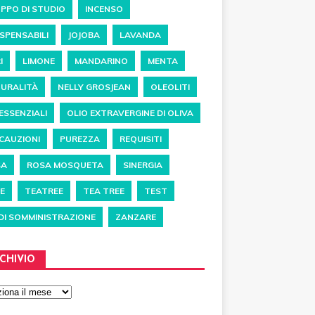
PPO DI STUDIO
INCENSO
ISPENSABILI
JOJOBA
LAVANDA
I
LIMONE
MANDARINO
MENTA
URALITÀ
NELLY GROSJEAN
OLEOLITI
 ESSENZIALI
OLIO EXTRAVERGINE DI OLIVA
CAUZIONI
PUREZZA
REQUISITI
SA
ROSA MOSQUETA
SINERGIA
E
TEATREE
TEA TREE
TEST
 DI SOMMINISTRAZIONE
ZANZARE
CHIVIO