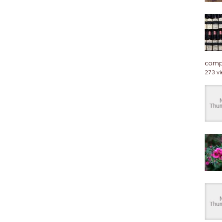
compl
273 v