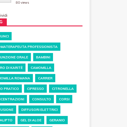
80 views
vidi
G
UNCI
MATERAPEUTA PROFESSIONISTA
UNZIONE ORALE
BAMBINI
RO DI KARITÈ
CAMOMILLA
OMILLA ROMANA
CARRIER
O PRATICO
CIPRESSO
CITRONELLA
CENTRAZIONI
CONSULTO
CORSI
FUSIONE
DIFFUSORI ELETTRICI
ALIPTO
GEL DI ALOE
GERANIO