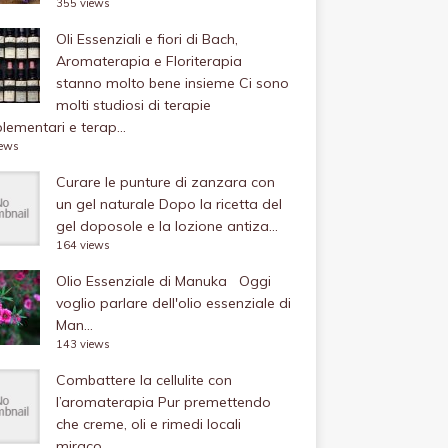
355 views
Oli Essenziali e fiori di Bach,
Aromaterapia e Floriterapia
stanno molto bene insieme
Ci sono
molti studiosi di terapie
ementari e terap...
iews
Curare le punture di zanzara con
un gel naturale
Dopo la ricetta del
gel doposole e la lozione antiza...
164 views
Olio Essenziale di Manuka
Oggi
voglio parlare dell'olio essenziale di
Man...
143 views
Combattere la cellulite con
l’aromaterapia
Pur premettendo
che creme, oli e rimedi locali
miraco...