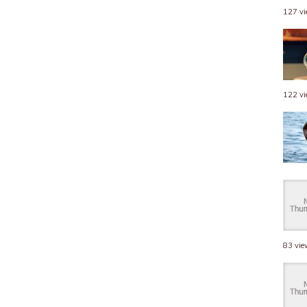
127 v
122 v
83 vi