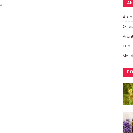
AR
to
Aroma
Oli e
Pront
Olio 
Mal d
PO