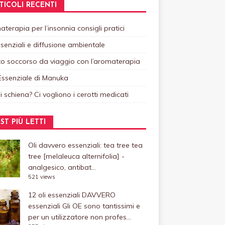
TICOLI RECENTI
terapia per l’insonnia consigli pratici
ssenziali e diffusione ambientale
o soccorso da viaggio con l’aromaterapia
Essenziale di Manuka
i schiena? Ci vogliono i cerotti medicati
ST PIÙ LETTI
Oli davvero essenziali: tea tree
tea
tree [melaleuca alternifolia] -
analgesico, antibat...
521 views
12 oli essenziali DAVVERO
essenziali
Gli OE sono tantissimi e
per un utilizzatore non profes...