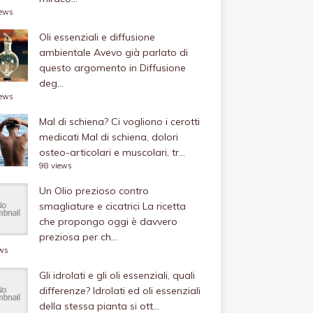
iews
Oli essenziali e diffusione
ambientale
Avevo già parlato di
questo argomento in Diffusione
deg...
iews
Mal di schiena? Ci vogliono i cerotti
medicati
Mal di schiena, dolori
osteo-articolari e muscolari, tr...
98 views
Un Olio prezioso contro
smagliature e cicatrici
La ricetta
che propongo oggi è davvero
preziosa per ch...
ews
Gli idrolati e gli oli essenziali, quali
differenze?
Idrolati ed oli essenziali
della stessa pianta si ott...