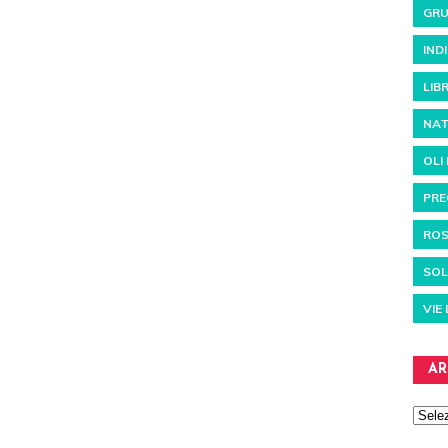
GRU
IND
LIBR
NAT
OLI
PRE
RO
SOL
VIE
AR