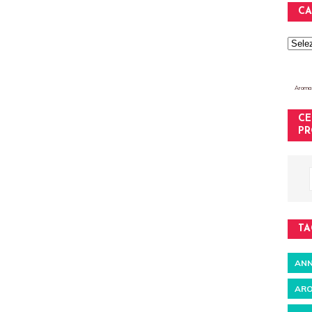
CA
Aromat
CE
PR
TA
ANN
ARO