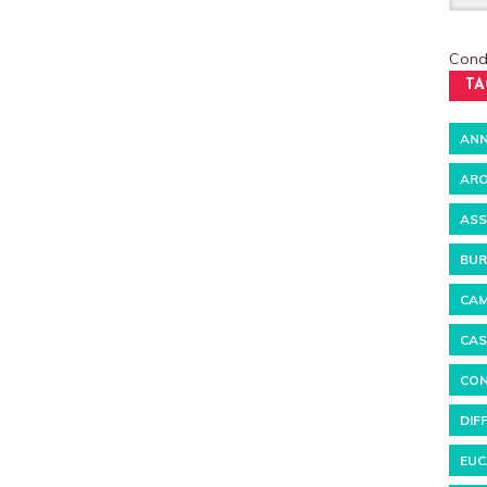
Condi
TA
ANN
ARO
ASS
BUR
CAM
CAS
CON
DIF
EUC