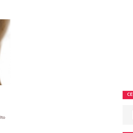
CE
lto