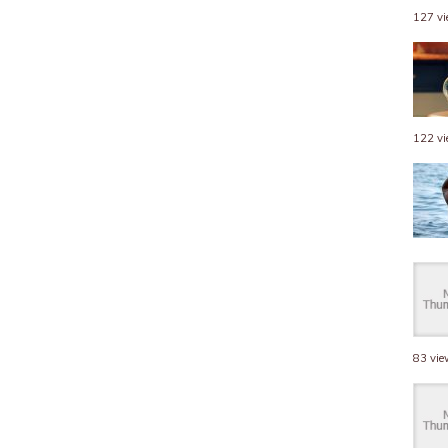
127 v
122 v
83 vi