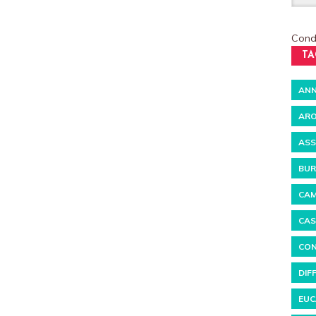
Condi
TA
ANN
ARO
ASS
BUR
CAM
CAS
CON
DIF
EUC