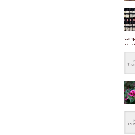
compl
273 v