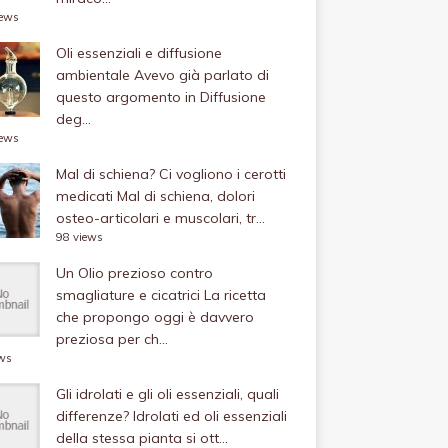
iews
Oli essenziali e diffusione
ambientale
Avevo già parlato di
questo argomento in Diffusione
deg...
iews
Mal di schiena? Ci vogliono i cerotti
medicati
Mal di schiena, dolori
osteo-articolari e muscolari, tr...
98 views
Un Olio prezioso contro
smagliature e cicatrici
La ricetta
che propongo oggi è davvero
preziosa per ch...
ews
Gli idrolati e gli oli essenziali, quali
differenze?
Idrolati ed oli essenziali
della stessa pianta si ott...