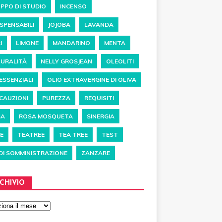
PPO DI STUDIO
INCENSO
ISPENSABILI
JOJOBA
LAVANDA
I
LIMONE
MANDARINO
MENTA
URALITÀ
NELLY GROSJEAN
OLEOLITI
 ESSENZIALI
OLIO EXTRAVERGINE DI OLIVA
CAUZIONI
PUREZZA
REQUISITI
SA
ROSA MOSQUETA
SINERGIA
E
TEATREE
TEA TREE
TEST
 DI SOMMINISTRAZIONE
ZANZARE
CHIVIO