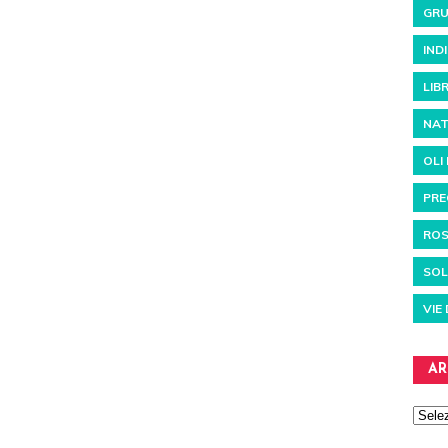
GRU
IND
LIBR
NAT
OLI
PRE
RO
SOL
VIE
AR