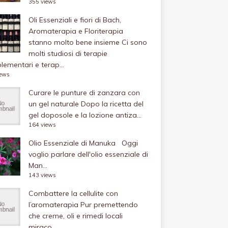
355 views
Oli Essenziali e fiori di Bach,
Aromaterapia e Floriterapia
stanno molto bene insieme
Ci sono
molti studiosi di terapie
ementari e terap...
iews
Curare le punture di zanzara con
un gel naturale
Dopo la ricetta del
gel doposole e la lozione antiza...
164 views
Olio Essenziale di Manuka
Oggi
voglio parlare dell'olio essenziale di
Man...
143 views
Combattere la cellulite con
l’aromaterapia
Pur premettendo
che creme, oli e rimedi locali
miraco...