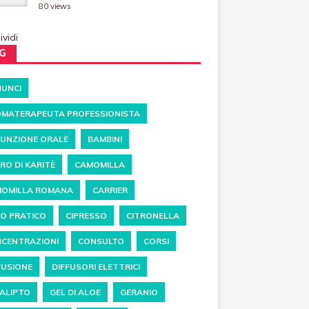
80 views
vidi
G
UNCI
MATERAPEUTA PROFESSIONISTA
UNZIONE ORALE
BAMBINI
RO DI KARITÈ
CAMOMILLA
OMILLA ROMANA
CARRIER
O PRATICO
CIPRESSO
CITRONELLA
CENTRAZIONI
CONSULTO
CORSI
FUSIONE
DIFFUSORI ELETTRICI
ALIPTO
GEL DI ALOE
GERANIO