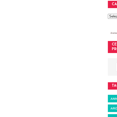
CA
Aromat
CE
PR
TA
ANN
ARO