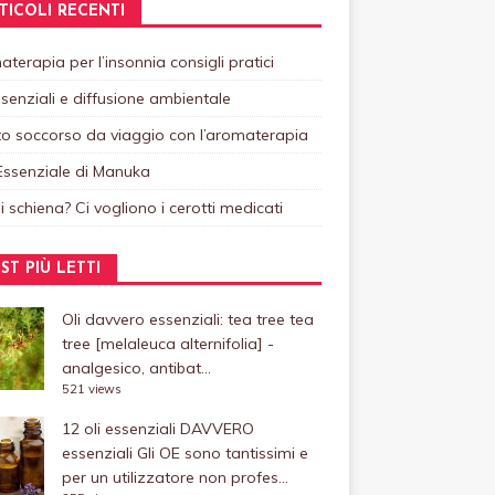
TICOLI RECENTI
terapia per l’insonnia consigli pratici
ssenziali e diffusione ambientale
o soccorso da viaggio con l’aromaterapia
Essenziale di Manuka
i schiena? Ci vogliono i cerotti medicati
ST PIÙ LETTI
Oli davvero essenziali: tea tree
tea
tree [melaleuca alternifolia] -
analgesico, antibat...
521 views
12 oli essenziali DAVVERO
essenziali
Gli OE sono tantissimi e
per un utilizzatore non profes...