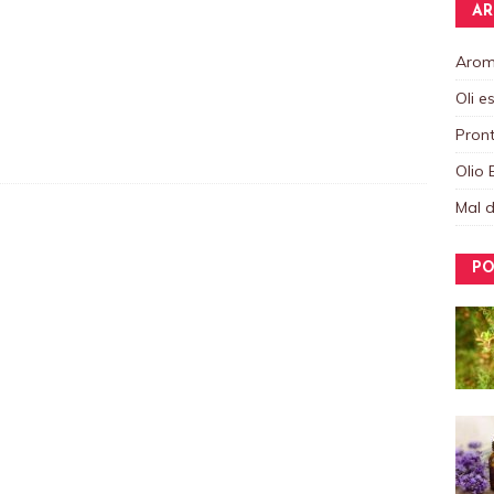
AR
Aroma
Oli e
Pront
Olio 
Mal d
PO