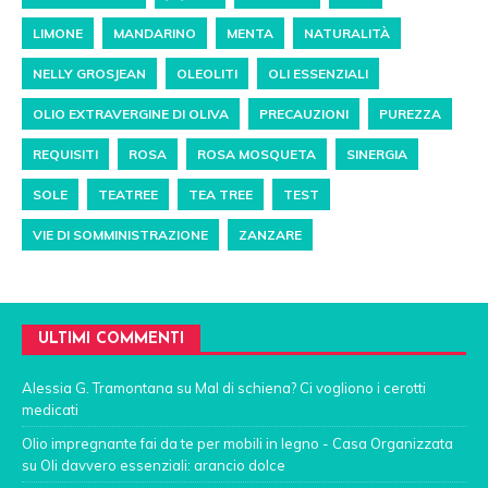
LIMONE
MANDARINO
MENTA
NATURALITÀ
NELLY GROSJEAN
OLEOLITI
OLI ESSENZIALI
OLIO EXTRAVERGINE DI OLIVA
PRECAUZIONI
PUREZZA
REQUISITI
ROSA
ROSA MOSQUETA
SINERGIA
SOLE
TEATREE
TEA TREE
TEST
VIE DI SOMMINISTRAZIONE
ZANZARE
ULTIMI COMMENTI
Alessia G. Tramontana
su
Mal di schiena? Ci vogliono i cerotti
medicati
Olio impregnante fai da te per mobili in legno - Casa Organizzata
su
Oli davvero essenziali: arancio dolce