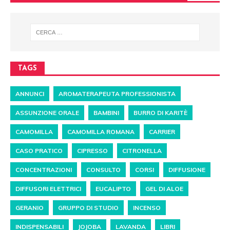
TAGS
ANNUNCI
AROMATERAPEUTA PROFESSIONISTA
ASSUNZIONE ORALE
BAMBINI
BURRO DI KARITÈ
CAMOMILLA
CAMOMILLA ROMANA
CARRIER
CASO PRATICO
CIPRESSO
CITRONELLA
CONCENTRAZIONI
CONSULTO
CORSI
DIFFUSIONE
DIFFUSORI ELETTRICI
EUCALIPTO
GEL DI ALOE
GERANIO
GRUPPO DI STUDIO
INCENSO
INDISPENSABILI
JOJOBA
LAVANDA
LIBRI