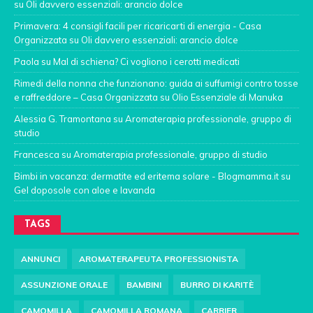
su
Oli davvero essenziali: arancio dolce
Primavera: 4 consigli facili per ricaricarti di energia - Casa
Organizzata
su
Oli davvero essenziali: arancio dolce
Paola
su
Mal di schiena? Ci vogliono i cerotti medicati
Rimedi della nonna che funzionano: guida ai suffumigi contro tosse
e raffreddore – Casa Organizzata
su
Olio Essenziale di Manuka
Alessia G. Tramontana
su
Aromaterapia professionale, gruppo di
studio
Francesca
su
Aromaterapia professionale, gruppo di studio
Bimbi in vacanza: dermatite ed eritema solare - Blogmamma.it
su
Gel doposole con aloe e lavanda
TAGS
ANNUNCI
AROMATERAPEUTA PROFESSIONISTA
ASSUNZIONE ORALE
BAMBINI
BURRO DI KARITÈ
CAMOMILLA
CAMOMILLA ROMANA
CARRIER