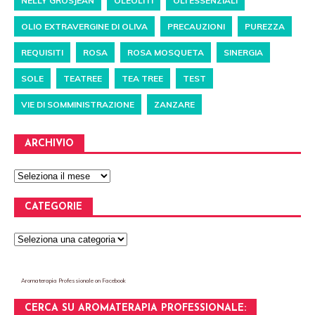
NELLY GROSJEAN
OLEOLITI
OLI ESSENZIALI
OLIO EXTRAVERGINE DI OLIVA
PRECAUZIONI
PUREZZA
REQUISITI
ROSA
ROSA MOSQUETA
SINERGIA
SOLE
TEATREE
TEA TREE
TEST
VIE DI SOMMINISTRAZIONE
ZANZARE
ARCHIVIO
CATEGORIE
Aromaterapia Professionale
on Facebook
CERCA SU AROMATERAPIA PROFESSIONALE: