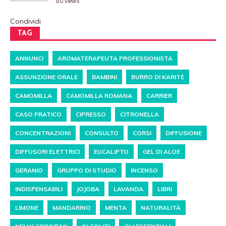
80 views
Condividi
TAG
ANNUNCI
AROMATERAPEUTA PROFESSIONISTA
ASSUNZIONE ORALE
BAMBINI
BURRO DI KARITÈ
CAMOMILLA
CAMOMILLA ROMANA
CARRIER
CASO PRATICO
CIPRESSO
CITRONELLA
CONCENTRAZIONI
CONSULTO
CORSI
DIFFUSIONE
DIFFUSORI ELETTRICI
EUCALIPTO
GEL DI ALOE
GERANIO
GRUPPO DI STUDIO
INCENSO
INDISPENSABILI
JOJOBA
LAVANDA
LIBRI
LIMONE
MANDARINO
MENTA
NATURALITÀ