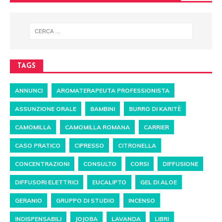
TAGS
ANNUNCI
AROMATERAPEUTA PROFESSIONISTA
ASSUNZIONE ORALE
BAMBINI
BURRO DI KARITÈ
CAMOMILLA
CAMOMILLA ROMANA
CARRIER
CASO PRATICO
CIPRESSO
CITRONELLA
CONCENTRAZIONI
CONSULTO
CORSI
DIFFUSIONE
DIFFUSORI ELETTRICI
EUCALIPTO
GEL DI ALOE
GERANIO
GRUPPO DI STUDIO
INCENSO
INDISPENSABILI
JOJOBA
LAVANDA
LIBRI