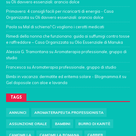
su
Oli davvero essenziali: arancio dolce
Primavera: 4 consigli facili per ricaricarti di energia - Casa
Organizzata
su
Oli davvero essenziali: arancio dolce
Paola
su
Mal di schiena? Ci vogliono i cerotti medicati
Rimedi della nonna che funzionano: guida ai suffumigi contro tosse
e raffreddore – Casa Organizzata
su
Olio Essenziale di Manuka
Alessia G. Tramontana
su
Aromaterapia professionale, gruppo di
studio
Francesca
su
Aromaterapia professionale, gruppo di studio
Bimbi in vacanza: dermatite ed eritema solare - Blogmamma.it
su
Gel doposole con aloe e lavanda
TAGS
ANNUNCI
AROMATERAPEUTA PROFESSIONISTA
ASSUNZIONE ORALE
BAMBINI
BURRO DI KARITÈ
CAMOMILLA
CAMOMILLA ROMANA
CARRIER