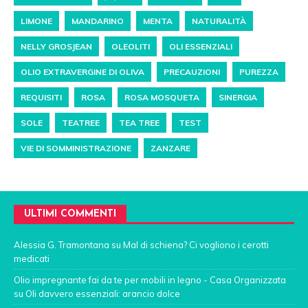
LIMONE
MANDARINO
MENTA
NATURALITÀ
NELLY GROSJEAN
OLEOLITI
OLI ESSENZIALI
OLIO EXTRAVERGINE DI OLIVA
PRECAUZIONI
PUREZZA
REQUISITI
ROSA
ROSA MOSQUETA
SINERGIA
SOLE
TEATREE
TEA TREE
TEST
VIE DI SOMMINISTRAZIONE
ZANZARE
ULTIMI COMMENTI
Alessia G. Tramontana
su
Mal di schiena? Ci vogliono i cerotti
medicati
Olio impregnante fai da te per mobili in legno - Casa Organizzata
su
Oli davvero essenziali: arancio dolce