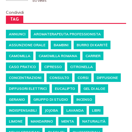
80 views
Condividi
TAG
ANNUNCI
AROMATERAPEUTA PROFESSIONISTA
ASSUNZIONE ORALE
BAMBINI
BURRO DI KARITÈ
CAMOMILLA
CAMOMILLA ROMANA
CARRIER
CASO PRATICO
CIPRESSO
CITRONELLA
CONCENTRAZIONI
CONSULTO
CORSI
DIFFUSIONE
DIFFUSORI ELETTRICI
EUCALIPTO
GEL DI ALOE
GERANIO
GRUPPO DI STUDIO
INCENSO
INDISPENSABILI
JOJOBA
LAVANDA
LIBRI
LIMONE
MANDARINO
MENTA
NATURALITÀ