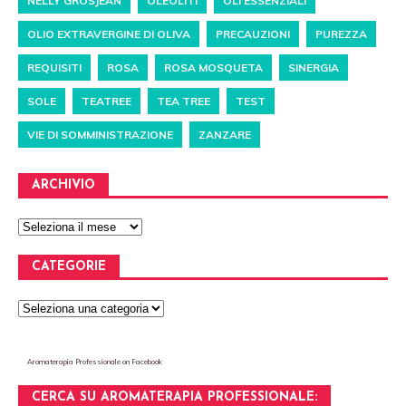
NELLY GROSJEAN
OLEOLITI
OLI ESSENZIALI
OLIO EXTRAVERGINE DI OLIVA
PRECAUZIONI
PUREZZA
REQUISITI
ROSA
ROSA MOSQUETA
SINERGIA
SOLE
TEATREE
TEA TREE
TEST
VIE DI SOMMINISTRAZIONE
ZANZARE
ARCHIVIO
CATEGORIE
Aromaterapia Professionale
on Facebook
CERCA SU AROMATERAPIA PROFESSIONALE: