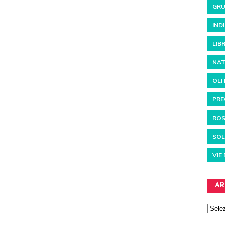
GRU
IND
LIBR
NAT
OLI
PRE
RO
SOL
VIE
AR