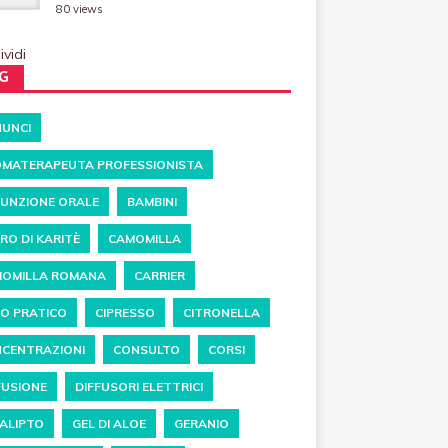
80 views
vidi
G
UNCI
MATERAPEUTA PROFESSIONISTA
UNZIONE ORALE
BAMBINI
RO DI KARITÈ
CAMOMILLA
OMILLA ROMANA
CARRIER
O PRATICO
CIPRESSO
CITRONELLA
CENTRAZIONI
CONSULTO
CORSI
FUSIONE
DIFFUSORI ELETTRICI
ALIPTO
GEL DI ALOE
GERANIO