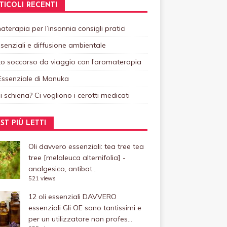
TICOLI RECENTI
terapia per l’insonnia consigli pratici
ssenziali e diffusione ambientale
o soccorso da viaggio con l’aromaterapia
Essenziale di Manuka
i schiena? Ci vogliono i cerotti medicati
ST PIÙ LETTI
Oli davvero essenziali: tea tree
tea
tree [melaleuca alternifolia] -
analgesico, antibat...
521 views
12 oli essenziali DAVVERO
essenziali
Gli OE sono tantissimi e
per un utilizzatore non profes...