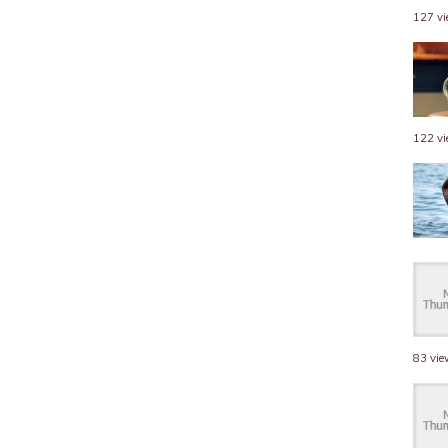
127 v
122 v
83 vi