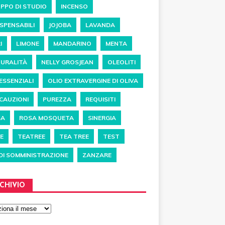
PPO DI STUDIO
INCENSO
ISPENSABILI
JOJOBA
LAVANDA
I
LIMONE
MANDARINO
MENTA
URALITÀ
NELLY GROSJEAN
OLEOLITI
 ESSENZIALI
OLIO EXTRAVERGINE DI OLIVA
CAUZIONI
PUREZZA
REQUISITI
SA
ROSA MOSQUETA
SINERGIA
E
TEATREE
TEA TREE
TEST
 DI SOMMINISTRAZIONE
ZANZARE
CHIVIO