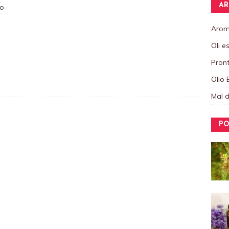
AR
to
Aroma
Oli e
Pront
Olio 
Mal d
PO