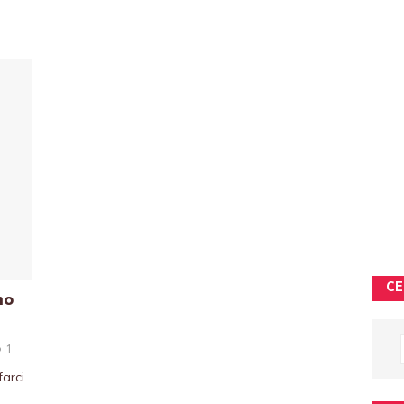
CE
mo
1
farci