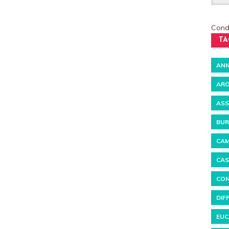
Condi
TA
ANN
ARO
ASS
BUR
CAM
CAS
CON
DIF
EUC