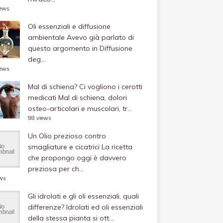
iews
Oli essenziali e diffusione
ambientale
Avevo già parlato di
questo argomento in Diffusione
deg...
iews
Mal di schiena? Ci vogliono i cerotti
medicati
Mal di schiena, dolori
osteo-articolari e muscolari, tr...
98 views
Un Olio prezioso contro
smagliature e cicatrici
La ricetta
che propongo oggi è davvero
preziosa per ch...
ews
Gli idrolati e gli oli essenziali, quali
differenze?
Idrolati ed oli essenziali
della stessa pianta si ott...