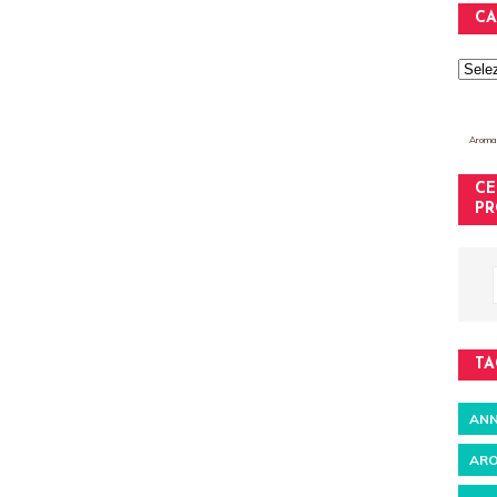
CA
Aromat
CE
PR
TA
ANN
ARO