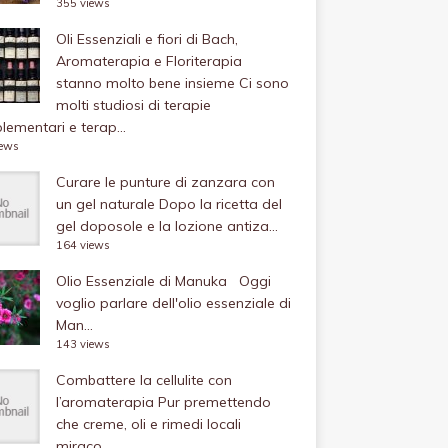
355 views
Oli Essenziali e fiori di Bach,
Aromaterapia e Floriterapia
stanno molto bene insieme
Ci sono
molti studiosi di terapie
ementari e terap...
iews
Curare le punture di zanzara con
un gel naturale
Dopo la ricetta del
gel doposole e la lozione antiza...
164 views
Olio Essenziale di Manuka
Oggi
voglio parlare dell'olio essenziale di
Man...
143 views
Combattere la cellulite con
l’aromaterapia
Pur premettendo
che creme, oli e rimedi locali
miraco...