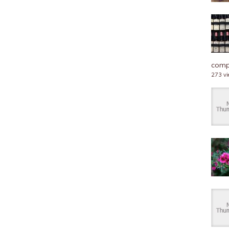
compl
273 v