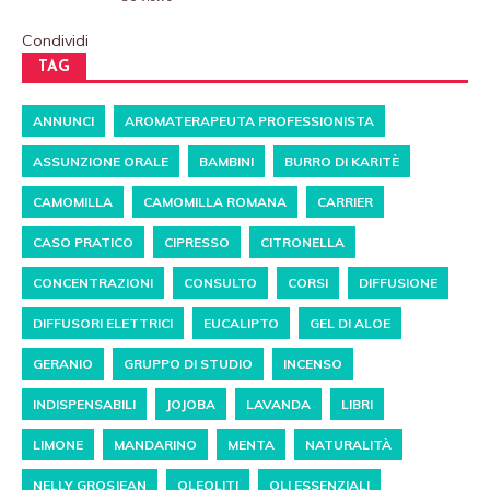
Condividi
TAG
ANNUNCI
AROMATERAPEUTA PROFESSIONISTA
ASSUNZIONE ORALE
BAMBINI
BURRO DI KARITÈ
CAMOMILLA
CAMOMILLA ROMANA
CARRIER
CASO PRATICO
CIPRESSO
CITRONELLA
CONCENTRAZIONI
CONSULTO
CORSI
DIFFUSIONE
DIFFUSORI ELETTRICI
EUCALIPTO
GEL DI ALOE
GERANIO
GRUPPO DI STUDIO
INCENSO
INDISPENSABILI
JOJOBA
LAVANDA
LIBRI
LIMONE
MANDARINO
MENTA
NATURALITÀ
NELLY GROSJEAN
OLEOLITI
OLI ESSENZIALI