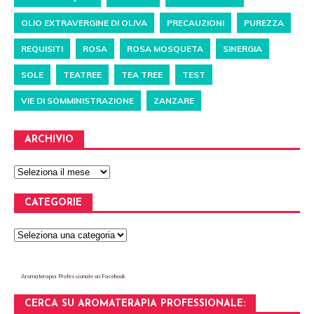
OLIO EXTRAVERGINE DI OLIVA
PRECAUZIONI
PUREZZA
REQUISITI
ROSA
ROSA MOSQUETA
SINERGIA
SOLE
TEATREE
TEA TREE
TEST
VIE DI SOMMINISTRAZIONE
ZANZARE
ARCHIVIO
CATEGORIE
Aromaterapia Professionale
on Facebook
CERCA SU AROMATERAPIA PROFESSIONALE: