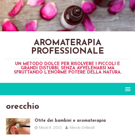
AROMATERAPIA
PROFESSIONALE
UN METODO DOLCE PER RISOLVERE I PICCOLI E
GRANDI DISTURBI, SENZA AVVELENARSI MA
SFRUTTANDO L’ENORME POTERE DELLA NATURA.
orecchio
Otite dei bambini e aromaterapia
Marzo 9, 2010
Alessia Gribaudi