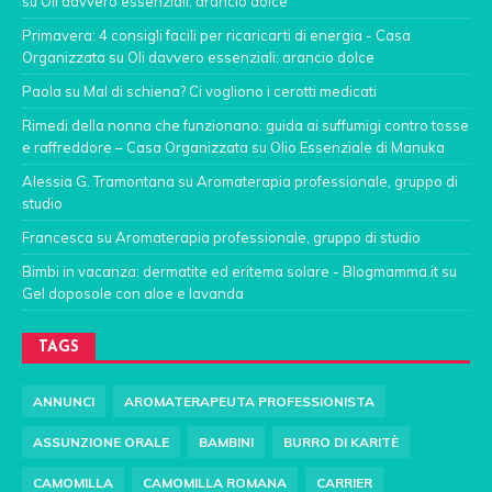
su
Oli davvero essenziali: arancio dolce
Primavera: 4 consigli facili per ricaricarti di energia - Casa
Organizzata
su
Oli davvero essenziali: arancio dolce
Paola
su
Mal di schiena? Ci vogliono i cerotti medicati
Rimedi della nonna che funzionano: guida ai suffumigi contro tosse
e raffreddore – Casa Organizzata
su
Olio Essenziale di Manuka
Alessia G. Tramontana
su
Aromaterapia professionale, gruppo di
studio
Francesca
su
Aromaterapia professionale, gruppo di studio
Bimbi in vacanza: dermatite ed eritema solare - Blogmamma.it
su
Gel doposole con aloe e lavanda
TAGS
ANNUNCI
AROMATERAPEUTA PROFESSIONISTA
ASSUNZIONE ORALE
BAMBINI
BURRO DI KARITÈ
CAMOMILLA
CAMOMILLA ROMANA
CARRIER