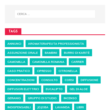
TAGS
ANNUNCI
AROMATERAPEUTA PROFESSIONISTA
ASSUNZIONE ORALE
BAMBINI
BURRO DI KARITÈ
CAMOMILLA
CAMOMILLA ROMANA
CARRIER
CASO PRATICO
CIPRESSO
CITRONELLA
CONCENTRAZIONI
CONSULTO
CORSI
DIFFUSIONE
DIFFUSORI ELETTRICI
EUCALIPTO
GEL DI ALOE
GERANIO
GRUPPO DI STUDIO
INCENSO
INDISPENSABILI
JOJOBA
LAVANDA
LIBRI