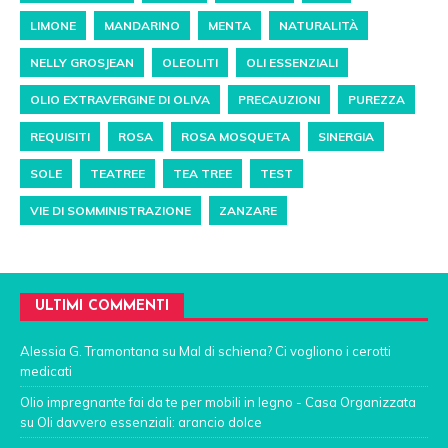
LIMONE
MANDARINO
MENTA
NATURALITÀ
NELLY GROSJEAN
OLEOLITI
OLI ESSENZIALI
OLIO EXTRAVERGINE DI OLIVA
PRECAUZIONI
PUREZZA
REQUISITI
ROSA
ROSA MOSQUETA
SINERGIA
SOLE
TEATREE
TEA TREE
TEST
VIE DI SOMMINISTRAZIONE
ZANZARE
ULTIMI COMMENTI
Alessia G. Tramontana
su
Mal di schiena? Ci vogliono i cerotti
medicati
Olio impregnante fai da te per mobili in legno - Casa Organizzata
su
Oli davvero essenziali: arancio dolce