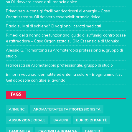
su
Oli davvero essenziali: arancio dolce
Primavera: 4 consigli facili per ricaricarti di energia - Casa
Organizzata
su
Oli davvero essenziali: arancio dolce
Paola
su
Mal di schiena? Ci vogliono i cerotti medicati
Rimedi della nonna che funzionano: guida ai suffumigi contro tosse
e raffreddore – Casa Organizzata
su
Olio Essenziale di Manuka
Alessia G. Tramontana
su
Aromaterapia professionale, gruppo di
studio
Francesca
su
Aromaterapia professionale, gruppo di studio
Bimbi in vacanza: dermatite ed eritema solare - Blogmamma.it
su
Gel doposole con aloe e lavanda
TAGS
ANNUNCI
AROMATERAPEUTA PROFESSIONISTA
ASSUNZIONE ORALE
BAMBINI
BURRO DI KARITÈ
CAMOMILLA
CAMOMILLA ROMANA
CARRIER