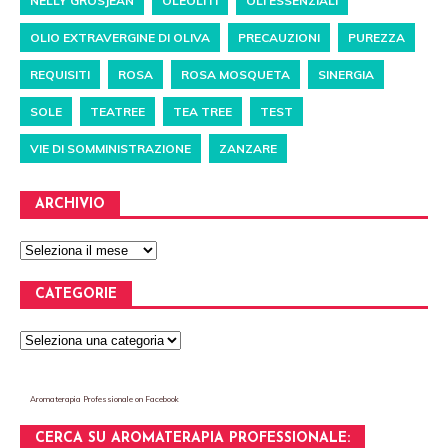
NELLY GROSJEAN
OLEOLITI
OLI ESSENZIALI
OLIO EXTRAVERGINE DI OLIVA
PRECAUZIONI
PUREZZA
REQUISITI
ROSA
ROSA MOSQUETA
SINERGIA
SOLE
TEATREE
TEA TREE
TEST
VIE DI SOMMINISTRAZIONE
ZANZARE
ARCHIVIO
CATEGORIE
Aromaterapia Professionale
on Facebook
CERCA SU AROMATERAPIA PROFESSIONALE: