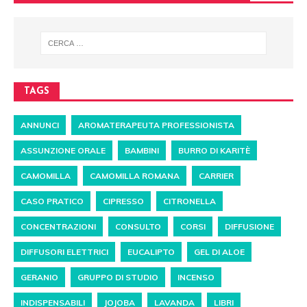
TAGS
ANNUNCI
AROMATERAPEUTA PROFESSIONISTA
ASSUNZIONE ORALE
BAMBINI
BURRO DI KARITÈ
CAMOMILLA
CAMOMILLA ROMANA
CARRIER
CASO PRATICO
CIPRESSO
CITRONELLA
CONCENTRAZIONI
CONSULTO
CORSI
DIFFUSIONE
DIFFUSORI ELETTRICI
EUCALIPTO
GEL DI ALOE
GERANIO
GRUPPO DI STUDIO
INCENSO
INDISPENSABILI
JOJOBA
LAVANDA
LIBRI