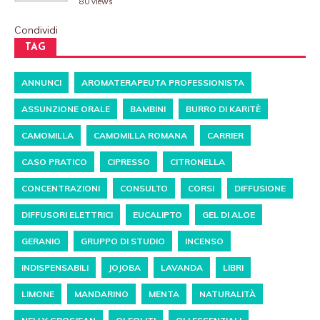
80 views
Condividi
TAG
ANNUNCI
AROMATERAPEUTA PROFESSIONISTA
ASSUNZIONE ORALE
BAMBINI
BURRO DI KARITÈ
CAMOMILLA
CAMOMILLA ROMANA
CARRIER
CASO PRATICO
CIPRESSO
CITRONELLA
CONCENTRAZIONI
CONSULTO
CORSI
DIFFUSIONE
DIFFUSORI ELETTRICI
EUCALIPTO
GEL DI ALOE
GERANIO
GRUPPO DI STUDIO
INCENSO
INDISPENSABILI
JOJOBA
LAVANDA
LIBRI
LIMONE
MANDARINO
MENTA
NATURALITÀ