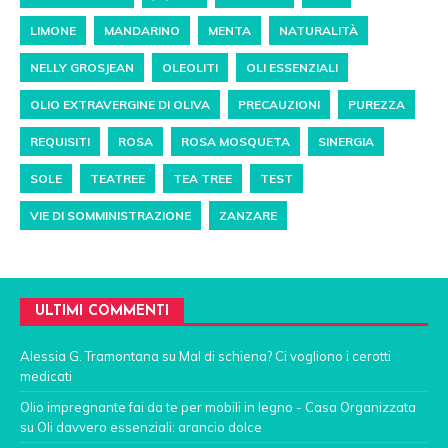
LIMONE
MANDARINO
MENTA
NATURALITÀ
NELLY GROSJEAN
OLEOLITI
OLI ESSENZIALI
OLIO EXTRAVERGINE DI OLIVA
PRECAUZIONI
PUREZZA
REQUISITI
ROSA
ROSA MOSQUETA
SINERGIA
SOLE
TEATREE
TEA TREE
TEST
VIE DI SOMMINISTRAZIONE
ZANZARE
ULTIMI COMMENTI
Alessia G. Tramontana
su
Mal di schiena? Ci vogliono i cerotti
medicati
Olio impregnante fai da te per mobili in legno - Casa Organizzata
su
Oli davvero essenziali: arancio dolce