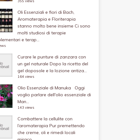
355 views
Oli Essenziali e fiori di Bach,
Aromaterapia e Floriterapia
stanno molto bene insieme
Ci sono
molti studiosi di terapie
ementari e terap...
iews
Curare le punture di zanzara con
un gel naturale
Dopo la ricetta del
gel doposole e la lozione antiza...
164 views
Olio Essenziale di Manuka
Oggi
voglio parlare dell'olio essenziale di
Man...
143 views
Combattere la cellulite con
l’aromaterapia
Pur premettendo
che creme, oli e rimedi locali
miraco...