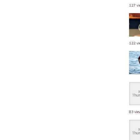
127 v
122 v
83 vi