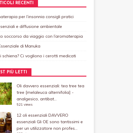
TICOLI RECENTI
terapia per l’insonnia consigli pratici
ssenziali e diffusione ambientale
o soccorso da viaggio con l’aromaterapia
Essenziale di Manuka
i schiena? Ci vogliono i cerotti medicati
ST PIÙ LETTI
Oli davvero essenziali: tea tree
tea
tree [melaleuca alternifolia] -
analgesico, antibat...
521 views
12 oli essenziali DAVVERO
essenziali
Gli OE sono tantissimi e
per un utilizzatore non profes...