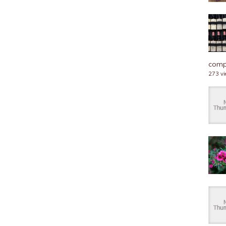
compl
273 v