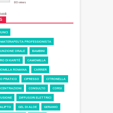
80 views
vidi
G
UNCI
MATERAPEUTA PROFESSIONISTA
UNZIONE ORALE
BAMBINI
RO DI KARITÈ
CAMOMILLA
OMILLA ROMANA
CARRIER
O PRATICO
CIPRESSO
CITRONELLA
CENTRAZIONI
CONSULTO
CORSI
FUSIONE
DIFFUSORI ELETTRICI
ALIPTO
GEL DI ALOE
GERANIO