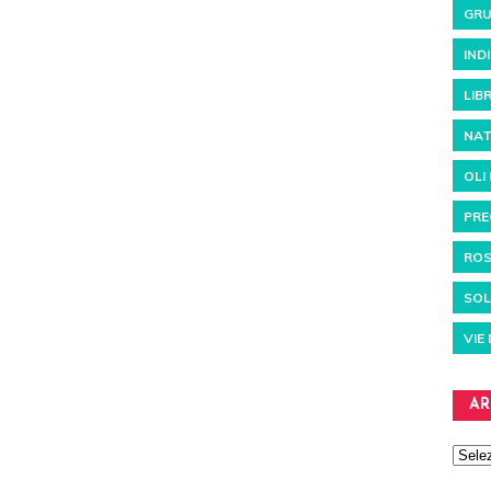
GRU
IND
LIBR
NAT
OLI
PRE
RO
SOL
VIE
AR