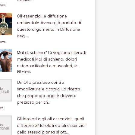
iews
Oli essenziali e diffusione
ambientale
Avevo già parlato di
questo argomento in Diffusione
deg...
iews
Mal di schiena? Ci vogliono i cerotti
medicati
Mal di schiena, dolori
osteo-articolari e muscolari, tr...
98 views
Un Olio prezioso contro
smagliature e cicatrici
La ricetta
che propongo oggi è davvero
preziosa per ch...
ews
Gli idrolati e gli oli essenziali, quali
differenze?
Idrolati ed oli essenziali
della stessa pianta si ott...