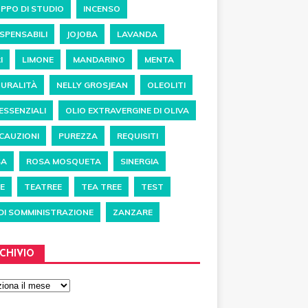
PPO DI STUDIO
INCENSO
ISPENSABILI
JOJOBA
LAVANDA
I
LIMONE
MANDARINO
MENTA
URALITÀ
NELLY GROSJEAN
OLEOLITI
 ESSENZIALI
OLIO EXTRAVERGINE DI OLIVA
CAUZIONI
PUREZZA
REQUISITI
SA
ROSA MOSQUETA
SINERGIA
E
TEATREE
TEA TREE
TEST
 DI SOMMINISTRAZIONE
ZANZARE
CHIVIO