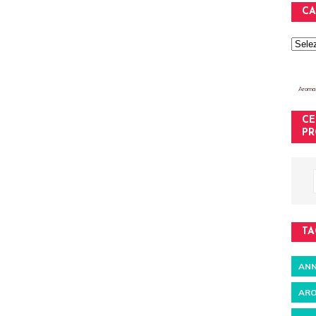
CA
Aromat
CE
PR
TA
ANN
ARO