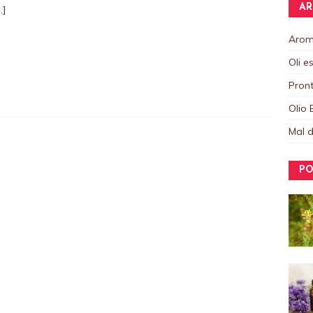
AR
…]
Aroma
Oli e
Pront
Olio 
Mal d
PO