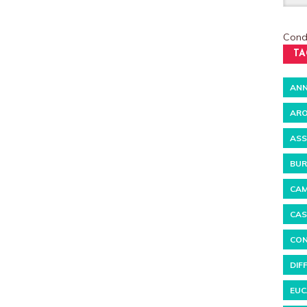
Condi
TA
ANN
ARO
ASS
BUR
CAM
CAS
CON
DIF
EUC