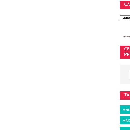
CA
Aromat
CE
PR
TA
ANN
ARO