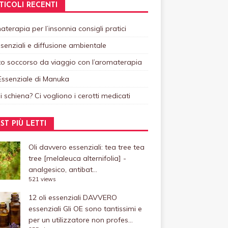
TICOLI RECENTI
terapia per l’insonnia consigli pratici
ssenziali e diffusione ambientale
o soccorso da viaggio con l’aromaterapia
Essenziale di Manuka
i schiena? Ci vogliono i cerotti medicati
ST PIÙ LETTI
Oli davvero essenziali: tea tree
tea
tree [melaleuca alternifolia] -
analgesico, antibat...
521 views
12 oli essenziali DAVVERO
essenziali
Gli OE sono tantissimi e
per un utilizzatore non profes...