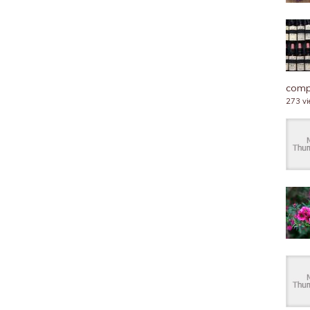
compl
273 v