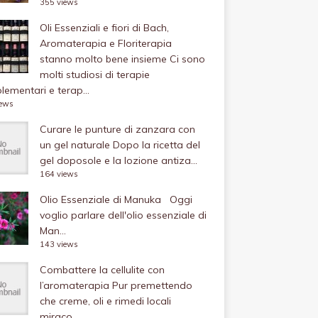
355 views
Oli Essenziali e fiori di Bach,
Aromaterapia e Floriterapia
stanno molto bene insieme
Ci sono
molti studiosi di terapie
ementari e terap...
iews
Curare le punture di zanzara con
un gel naturale
Dopo la ricetta del
gel doposole e la lozione antiza...
164 views
Olio Essenziale di Manuka
Oggi
voglio parlare dell'olio essenziale di
Man...
143 views
Combattere la cellulite con
l’aromaterapia
Pur premettendo
che creme, oli e rimedi locali
miraco...