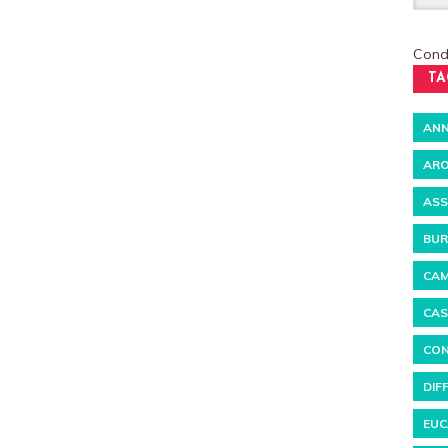
Condi
TA
ANN
ARO
ASS
BUR
CAM
CAS
CON
DIF
EUC