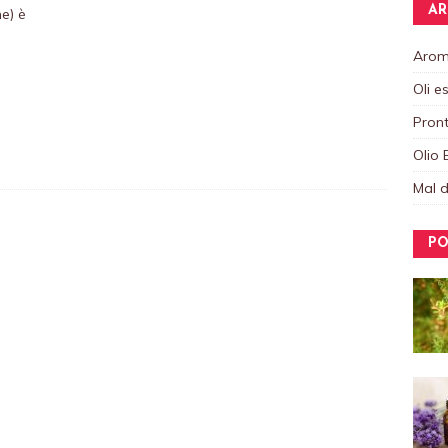
AR
e) è
Aroma
Oli e
Pront
Olio 
Mal d
PO