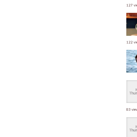
127 v
122 v
83 vi