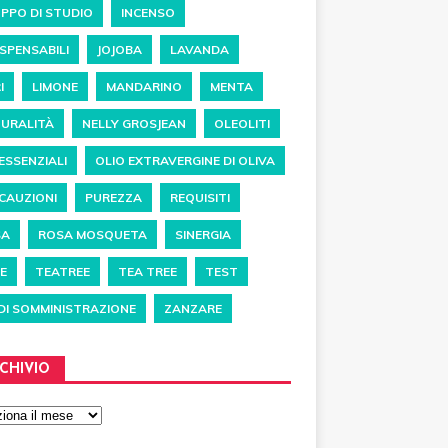
PPO DI STUDIO
INCENSO
ISPENSABILI
JOJOBA
LAVANDA
I
LIMONE
MANDARINO
MENTA
URALITÀ
NELLY GROSJEAN
OLEOLITI
 ESSENZIALI
OLIO EXTRAVERGINE DI OLIVA
CAUZIONI
PUREZZA
REQUISITI
SA
ROSA MOSQUETA
SINERGIA
E
TEATREE
TEA TREE
TEST
 DI SOMMINISTRAZIONE
ZANZARE
CHIVIO