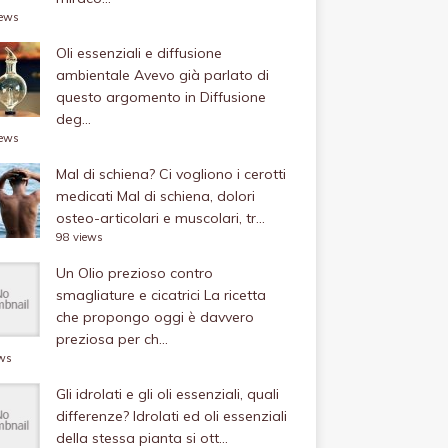
iews
Oli essenziali e diffusione
ambientale
Avevo già parlato di
questo argomento in Diffusione
deg...
iews
Mal di schiena? Ci vogliono i cerotti
medicati
Mal di schiena, dolori
osteo-articolari e muscolari, tr...
98 views
Un Olio prezioso contro
smagliature e cicatrici
La ricetta
che propongo oggi è davvero
preziosa per ch...
ews
Gli idrolati e gli oli essenziali, quali
differenze?
Idrolati ed oli essenziali
della stessa pianta si ott...