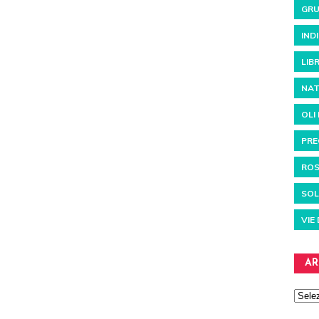
GRU
IND
LIBR
NAT
OLI
PRE
RO
SOL
VIE
AR